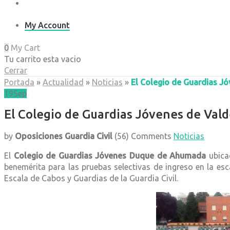
My Account
0
My Cart
Tu carrito esta vacio
Cerrar
Portada
»
Actualidad
»
Noticias
»
El Colegio de Guardias J
19
Sep
El Colegio de Guardias Jóvenes de Val
by
Oposiciones Guardia Civil
(56)
Comments
Noticias
El
Colegio de Guardias Jóvenes Duque de Ahumada
ubicad
benemérita para las pruebas selectivas de ingreso en la esc
Escala de Cabos y Guardias de la Guardia Civil.