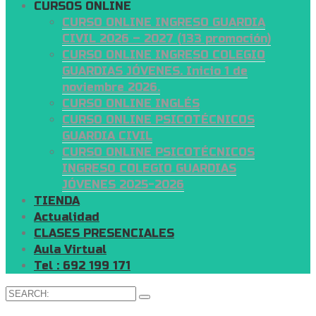
CURSOS ONLINE
CURSO ONLINE INGRESO GUARDIA
CIVIL 2026 – 2027 (133 promoción)
CURSO ONLINE INGRESO COLEGIO
GUARDIAS JÓVENES. Inicio 1 de
noviembre 2026.
CURSO ONLINE INGLÉS
CURSO ONLINE PSICOTÉCNICOS
GUARDIA CIVIL
CURSO ONLINE PSICOTÉCNICOS
INGRESO COLEGIO GUARDIAS
JÓVENES 2025-2026
TIENDA
Actualidad
CLASES PRESENCIALES
Aula Virtual
Tel : 692 199 171