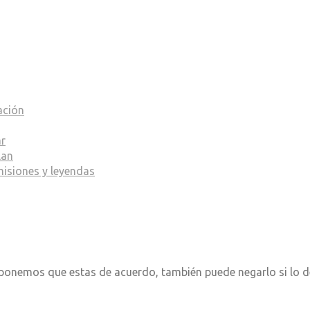
ación
ar
lan
misiones y leyendas
Suponemos que estas de acuerdo, también puede negarlo si lo d