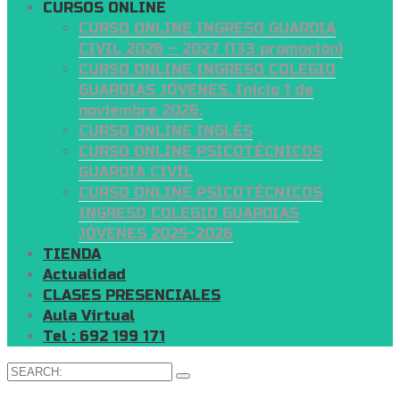
CURSOS ONLINE
CURSO ONLINE INGRESO GUARDIA
CIVIL 2026 – 2027 (133 promoción)
CURSO ONLINE INGRESO COLEGIO
GUARDIAS JÓVENES. Inicio 1 de
noviembre 2026.
CURSO ONLINE INGLÉS
CURSO ONLINE PSICOTÉCNICOS
GUARDIA CIVIL
CURSO ONLINE PSICOTÉCNICOS
INGRESO COLEGIO GUARDIAS
JÓVENES 2025-2026
TIENDA
Actualidad
CLASES PRESENCIALES
Aula Virtual
Tel : 692 199 171