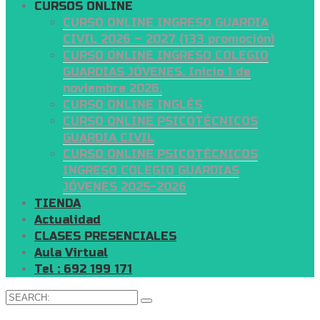
CURSOS ONLINE
CURSO ONLINE INGRESO GUARDIA
CIVIL 2026 – 2027 (133 promoción)
CURSO ONLINE INGRESO COLEGIO
GUARDIAS JÓVENES. Inicio 1 de
noviembre 2026.
CURSO ONLINE INGLÉS
CURSO ONLINE PSICOTÉCNICOS
GUARDIA CIVIL
CURSO ONLINE PSICOTÉCNICOS
INGRESO COLEGIO GUARDIAS
JÓVENES 2025-2026
TIENDA
Actualidad
CLASES PRESENCIALES
Aula Virtual
Tel : 692 199 171