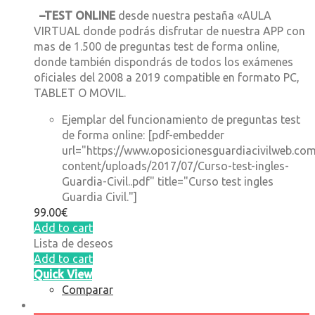
–
TEST ONLINE
desde nuestra pestaña «AULA
VIRTUAL donde podrás disfrutar de nuestra APP con
mas de 1.500 de preguntas test de forma online,
donde también dispondrás de todos los exámenes
oficiales del 2008 a 2019 compatible en formato PC,
TABLET O MOVIL.
Ejemplar del funcionamiento de preguntas test
de forma online: [pdf-embedder
url="https://www.oposicionesguardiacivilweb.co
content/uploads/2017/07/Curso-test-ingles-
Guardia-Civil..pdf" title="Curso test ingles
Guardia Civil."]
99.00
€
Add to cart
Lista de deseos
Add to cart
Quick View
Comparar