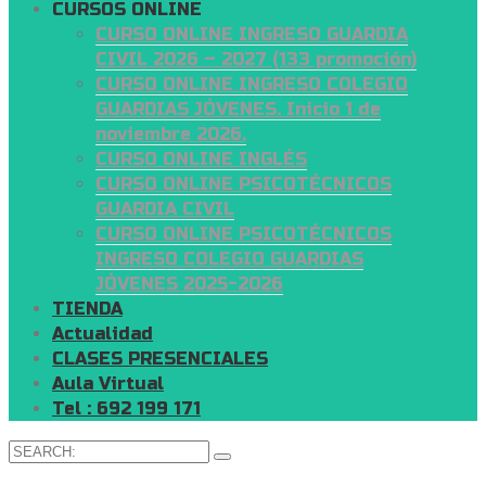
CURSOS ONLINE
CURSO ONLINE INGRESO GUARDIA
CIVIL 2026 – 2027 (133 promoción)
CURSO ONLINE INGRESO COLEGIO
GUARDIAS JÓVENES. Inicio 1 de
noviembre 2026.
CURSO ONLINE INGLÉS
CURSO ONLINE PSICOTÉCNICOS
GUARDIA CIVIL
CURSO ONLINE PSICOTÉCNICOS
INGRESO COLEGIO GUARDIAS
JÓVENES 2025-2026
TIENDA
Actualidad
CLASES PRESENCIALES
Aula Virtual
Tel : 692 199 171