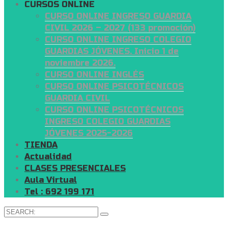
CURSOS ONLINE
CURSO ONLINE INGRESO GUARDIA
CIVIL 2026 – 2027 (133 promoción)
CURSO ONLINE INGRESO COLEGIO
GUARDIAS JÓVENES. Inicio 1 de
noviembre 2026.
CURSO ONLINE INGLÉS
CURSO ONLINE PSICOTÉCNICOS
GUARDIA CIVIL
CURSO ONLINE PSICOTÉCNICOS
INGRESO COLEGIO GUARDIAS
JÓVENES 2025-2026
TIENDA
Actualidad
CLASES PRESENCIALES
Aula Virtual
Tel : 692 199 171